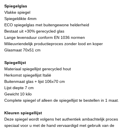
Spiegelglas
Vlakke spiegel
Spiegeldikte 4mm
ECO spiegelglas met buitengewone helderheid
Bestaat uit +30% gerecycled glas
Lange levensduur conform EN 1036 normen
Milieuvriendelijk productieproces zonder lood en koper
Glasmaat 70x51 cm
Spiegellijst
Materiaal spiegellijst gerecycled hout
Herkomst spiegellijst Italië
Buitenmaat glas + lijst 106x70 cm
Lijst diepte 7 cm
Gewicht 10 kilo
Complete spiegel of alleen de spiegellijst te
bestellen in 1 maat.
Kleuren spiegellijst
Deze spiegel wordt volgens het authentiek ambachtelijk proces
speciaal voor u met de hand vervaardigd met gebruik van de