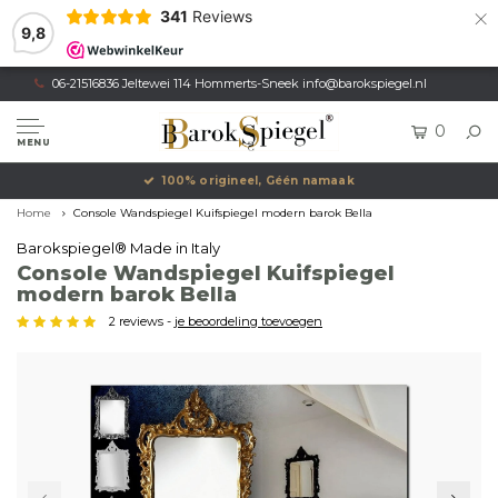
×
341
Reviews
9,8
06-21516836 Jeltewei 114 Hommerts-Sneek
info@barokspiegel.nl
0
MENU
100% origineel, Géén namaak
Home
Console Wandspiegel Kuifspiegel modern barok Bella
Barokspiegel® Made in Italy
Console Wandspiegel Kuifspiegel
modern barok Bella
2 reviews -
je beoordeling toevoegen