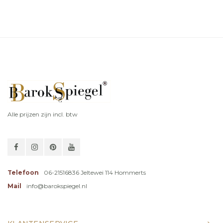
Alle prijzen zijn incl. btw
Telefoon
06-21516836 Jeltewei 114 Hommerts
Mail
info@barokspiegel.nl