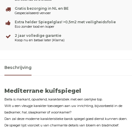
Gratis bezorging in NL en BE
Gespecialiseerd vervoer
Extra helder Spiegelglas! >0,5m2 met veiligheidsfolie
Eco zonder lood en koper
2 jaar volledige garantie
Koop nu en betaal later (Klarna)
Beschrijving
Mediterrane kuifspiegel
Bella is markant, opvallend, karakteristiek met een sierlijke top.
Wilt u een vleugje karakter toevoegen aan uw inrichting, bijvoorbeeld in de
badkamer, hal, slaapkamer of woonkamer?
Dan zal deze moderne karakteristieke barok spiegel goed dienst kunnen doen.
De spiegel lijst voorziet u van charmante details van bloem en bladmotief.