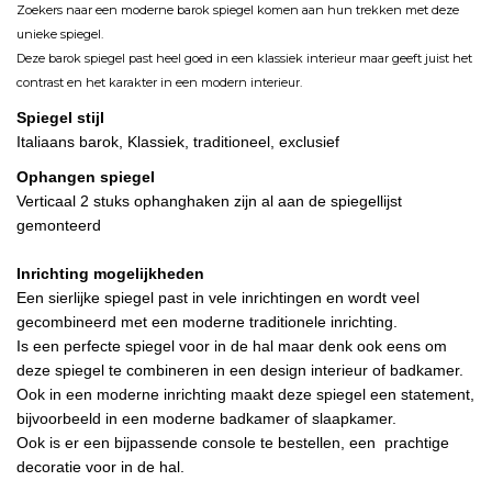
Zoekers naar een moderne barok spiegel komen aan hun trekken met deze
unieke spiegel.
Deze barok spiegel past heel goed in een klassiek interieur maar geeft juist het
contrast en het karakter in een modern interieur.
Spiegel stijl
Italiaans barok, Klassiek, traditioneel, exclusief
Ophangen spiegel
Verticaal 2 stuks ophanghaken zijn al aan de spiegellijst
gemonteerd
Inrichting mogelijkheden
Een sierlijke spiegel past in vele inrichtingen en wordt veel
gecombineerd met een moderne traditionele inrichting.
Is een perfecte spiegel voor in de hal maar denk ook eens om
deze spiegel te combineren in een design interieur of badkamer.
O
ok in een moderne inrichting maakt deze spiegel een statement,
bijvoorbeeld in een moderne badkamer of slaapkamer.
Ook is er een bijpassende console te bestellen, een prachtige
decoratie voor in de hal.