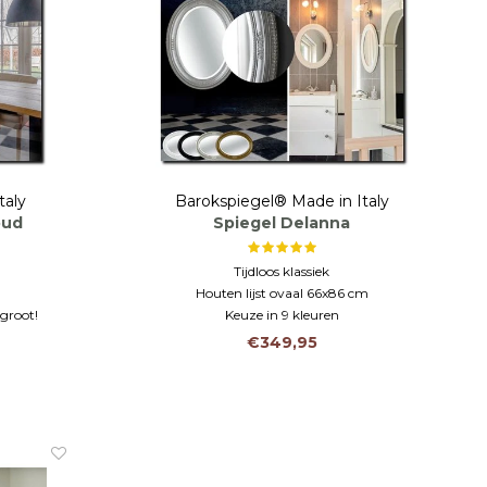
taly
Barokspiegel® Made in Italy
oud
Spiegel Delanna
Tijdloos klassiek
Houten lijst ovaal 66x86 cm
groot!
Keuze in 9 kleuren
€349,95