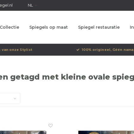
egel.nl
NL
Collectie
Spiegels op maat
Spiegel restauratie
In
s van onze Stylist
100% origineel, Géén nama
n getagd met kleine ovale spieg