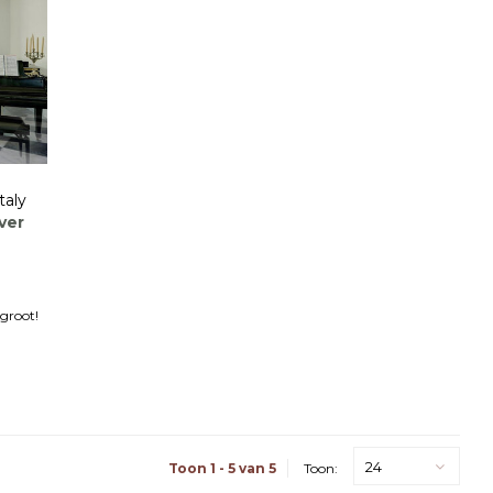
taly
ver
groot!
24
Toon 1 - 5 van 5
Toon: