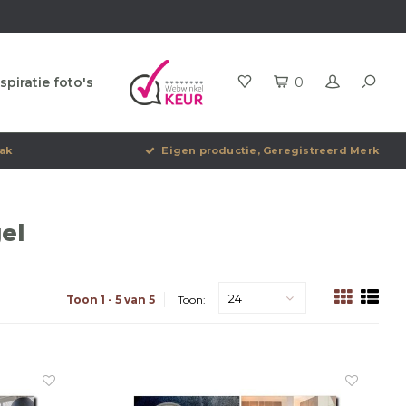
spiratie foto's
0
ak
Eigen productie, Geregistreerd Merk
el
24
Toon 1 - 5 van 5
Toon: