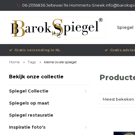
06-21516836 Jeltewei 114 Hommerts-Sneek
info@barokspi
Spiegel 
Gratis verzending in NL
Gratis advie
Home
Tags
kleine ovale spiegel
Producte
Bekijk onze collectie
Spiegel Collectie
Meest bekeken
Spiegels op maat
Spiegel restauratie
Inspiratie foto's