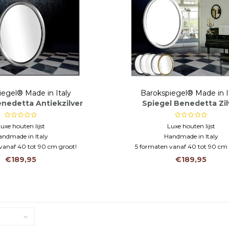
iegel® Made in Italy
Barokspiegel® Made in I
enedetta Antiekzilver
Spiegel Benedetta Zil
uxe houten lijst
Luxe houten lijst
andmade in Italy
Handmade in Italy
vanaf 40 tot 90 cm groot!
5 formaten vanaf 40 tot 90 cm 
€189,95
€189,95