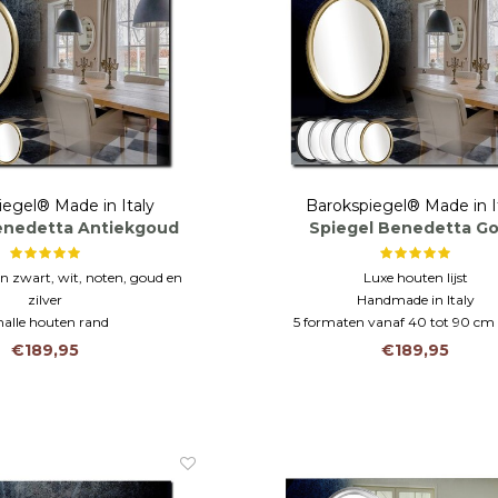
iegel® Made in Italy
Barokspiegel® Made in I
enedetta Antiekgoud
Spiegel Benedetta G
in zwart, wit, noten, goud en
Luxe houten lijst
zilver
Handmade in Italy
alle houten rand
5 formaten vanaf 40 tot 90 cm 
vanaf 40 tot 90 cm groot!
€189,95
€189,95