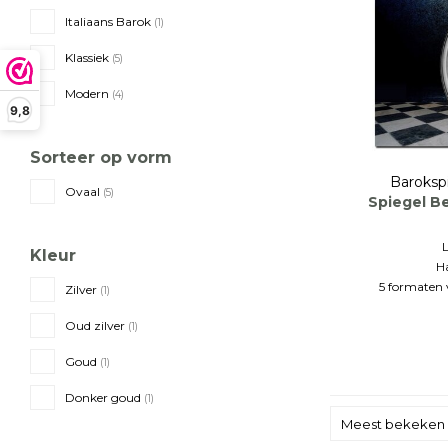
Italiaans Barok
(1)
Klassiek
(5)
Modern
(4)
9,8
Sorteer op vorm
Baroksp
Ovaal
(5)
Spiegel B
L
Kleur
H
5 formaten 
Zilver
(1)
Oud zilver
(1)
Goud
(1)
Donker goud
(1)
Meest bekeken