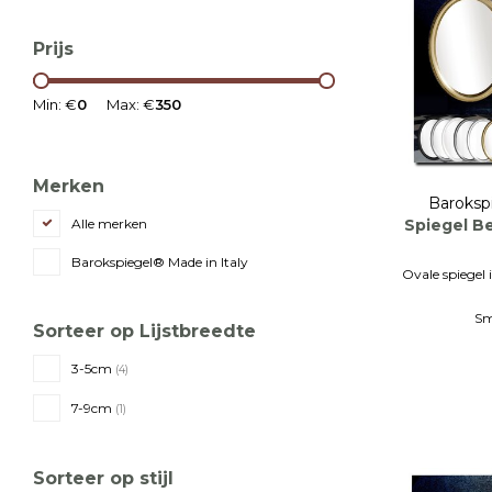
Prijs
Min: €
0
Max: €
350
Merken
Baroksp
Spiegel B
Alle merken
Barokspiegel® Made in Italy
Ovale spiegel 
Sm
Sorteer op Lijstbreedte
5 formaten 
3-5cm
(4)
7-9cm
(1)
Sorteer op stijl