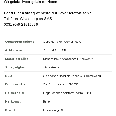
Wit gelakt, Ivoor gelakt en Noten
Heeft u een vraag of besteld u liever telefonisch?
Telefoon, Whats-app en SMS
0031 (0)6-21516836
Ophangen spiegel
Ophanghaken gemonteerd
Achterwand
3mm MDF FSC®
Materiaal Lijst
Massief hout, Ambachtelijk bewerkt
Spiegelglas
dikte 4mm
ECO
Glas zonder lood en koper, 30% gerecycled
Duurzaamheid
Conform de norm EN1036
Helderheid
Hoge reflectie conform norm EN410
Herkomst
Italië
Brand
Barokspiegel®