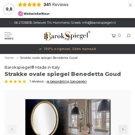
×
341
Reviews
9,8
06-21516836 Jeltewei 114 Hommerts-Sneek
info@barokspiegel.nl
0
MENU
100% origineel, Géén namaak
Home
Strakke ovale spiegel Benedetta Goud
Barokspiegel® Made in Italy
Strakke ovale spiegel Benedetta Goud
1 reviews -
je beoordeling toevoegen