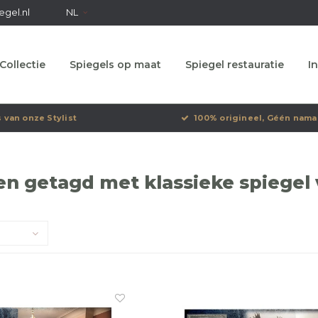
egel.nl
NL
Collectie
Spiegels op maat
Spiegel restauratie
In
s van onze Stylist
100% origineel, Géén nama
n getagd met klassieke spiegel