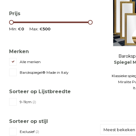
Prijs
Min: €
0
Max: €
500
Merken
Baroksp
Spiegel 
Alle merken
Barokspiegel® Made in Italy
Klassieke spi
Miralite P
I
Sorteer op Lijstbreedte
9-11cm
(2)
Sorteer op stijl
Meest bekeken
Exclusief
(2)