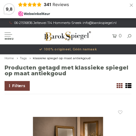
×
341
Reviews
9,8
06-21516836 Jeltewei 114 Hommerts-Sneek
info@barokspiegel.nl
0
MENU
100% origineel, Géén namaak
Home
Tags
klassieke spiegel op maat antiekgoud
Producten getagd met klassieke spiegel
op maat antiekgoud
Filters