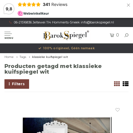
×
341
Reviews
9,8
06-21516836 Jeltewei 114 Hommerts-Sneek
info@barokspiegel.nl
0
MENU
100% origineel, Géén namaak
Home
Tags
klassieke kuifspiegel wit
Producten getagd met klassieke
kuifspiegel wit
Filters