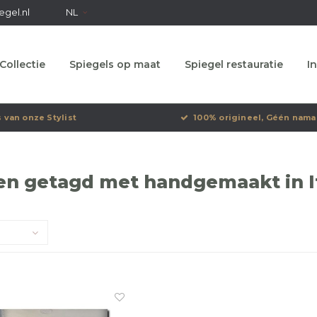
egel.nl
NL
Collectie
Spiegels op maat
Spiegel restauratie
In
s van onze Stylist
100% origineel, Géén nama
en getagd met handgemaakt in I