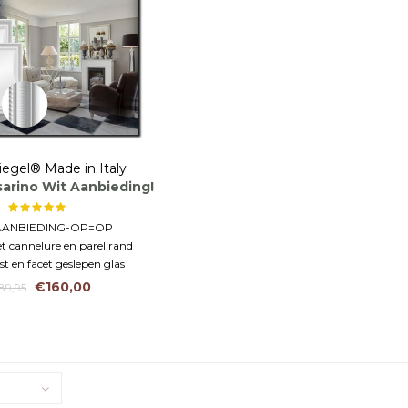
iegel® Made in Italy
sarino Wit Aanbieding!
AANBIEDING-OP=OP
t cannelure en parel rand
st en facet geslepen glas
€160,00
89,95