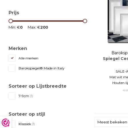
Prijs
Min: €
0
Max: €
200
Merken
Baroksp
Spiegel Ce
Alle merken
Barokspiegel® Made in Italy
SALE-
Mat wit me
Houten lij
Sorteer op Lijstbreedte
€2
7-9cm
(1)
Sorteer op stijl
Meest bekeken
Klassiek
(1)