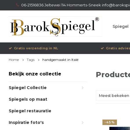
06-21516836 Jeltewei 114 Hommerts-Sneek
info@barokspi
Spiegel 
Gratis verzending in NL
Gratis advie
Home
Tags
handgemaakt in Italë
Product
Bekijk onze collectie
Spiegel Collectie
Meest bekeken
Spiegels op maat
Spiegel restauratie
Inspiratie foto's
-45%