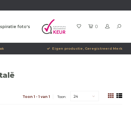
spiratie foto's
0
ak
Eigen productie, Geregistreerd Merk
talë
24
Toon 1 - 1 van 1
Toon: