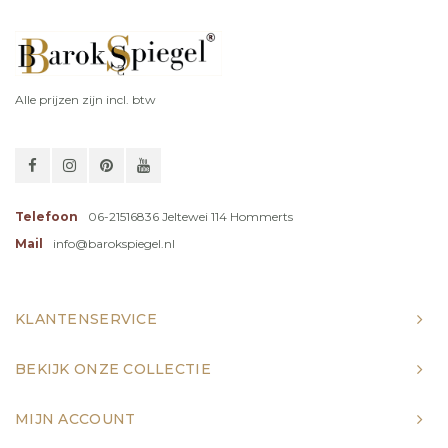
Alle prijzen zijn incl. btw
Telefoon
06-21516836 Jeltewei 114 Hommerts
Mail
info@barokspiegel.nl
KLANTENSERVICE
BEKIJK ONZE COLLECTIE
MIJN ACCOUNT