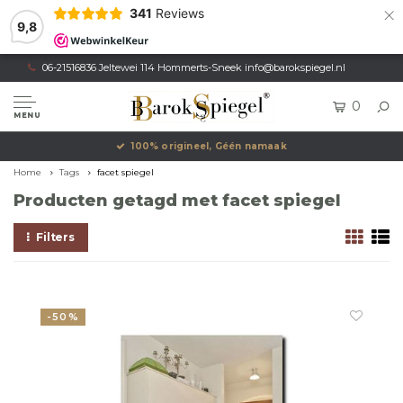
×
341
Reviews
9,8
06-21516836 Jeltewei 114 Hommerts-Sneek
info@barokspiegel.nl
0
MENU
100% origineel, Géén namaak
Home
Tags
facet spiegel
Producten getagd met facet spiegel
Filters
-50%