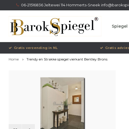
06-21516836 Jeltewei 114 Hommerts-Sneek
info@barokspi
Spiegel 
Gratis verzending in NL
Gratis advie
Home
Trendy en Strakke spiegel vierkant Bentley Brons