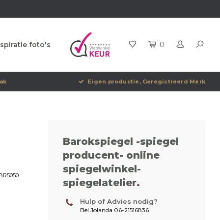
spiratie foto's
0
ak
Eigen productie, Geregistreerd Merk
Barokspiegel -spiegel
producent- online
spiegelwinkel-
BR5050
spiegelatelier
.
Hulp of Advies nodig?
Bel Jolanda 06-21516836