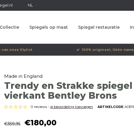
egel.nl
NL
Collectie
Spiegels op maat
Spiegel restauratie
In
s van onze Stylist
100% origineel, Géén nama
Made in England
Trendy en Strakke spiegel
vierkant Bentley Brons
0 reviews -
je beoordeling toevoegen
ARTIKELCODE
AC811
€180,00
€359,95