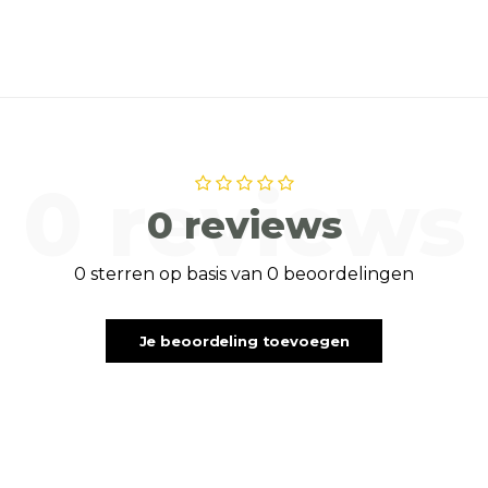
0 reviews
0 reviews
0 sterren op basis van 0 beoordelingen
Je beoordeling toevoegen