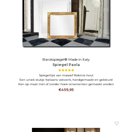
Barokspiegel® Made in Italy
Spiegel Paola
Spiegellijst van massief Robinia hout
Een uniek stukje Italiaans vakwerk, handgemaakt en gekleurd
Kan op maat met of zonder hoek ornamenten gemaakt worden
€459,95