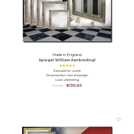
Made in England
Spiegel William Aanbieding!
Exclusief en uniek
Ornamenten met kroontjes.
Luxe uitstraling
€130,00
€259,95