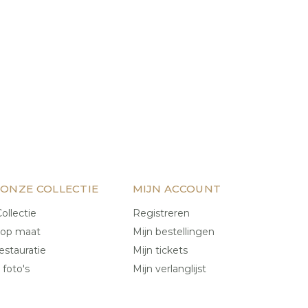
 ONZE COLLECTIE
MIJN ACCOUNT
ollectie
Registreren
 op maat
Mijn bestellingen
estauratie
Mijn tickets
 foto's
Mijn verlanglijst