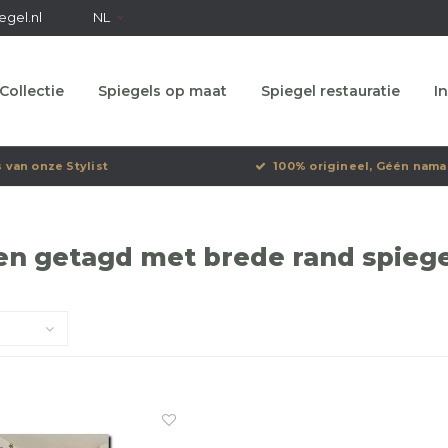
egel.nl
NL
Collectie
Spiegels op maat
Spiegel restauratie
In
s van onze Stylist
100% origineel, Géén nama
en getagd met brede rand spiege