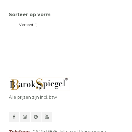
Sorteer op vorm
Vierkant
(1)
Alle prijzen zijn incl. btw
Telefoon
06-21516836 Jeltewei 114 Hommerts