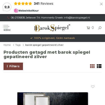
×
341
Reviews
9,8
06-21516836 Jeltewei 114 Hommerts-Sneek
info@barokspiegel.nl
0
MENU
100% origineel, Géén namaak
Home
Tags
barok spiegel gepatineerd zilver
Producten getagd met barok spiegel
gepatineerd zilver
Filters