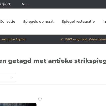
egel.nl
NL
Collectie
Spiegels op maat
Spiegel restauratie
In
s van onze Stylist
100% origineel, Géén nama
n getagd met antieke strikspieg