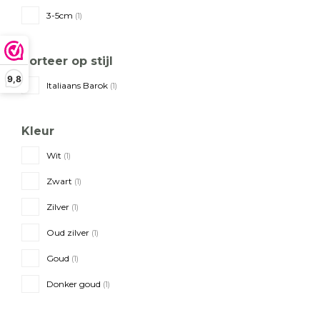
3-5cm
(1)
Sorteer op stijl
9,8
Italiaans Barok
(1)
Kleur
Wit
(1)
Zwart
(1)
Zilver
(1)
Oud zilver
(1)
Goud
(1)
Donker goud
(1)