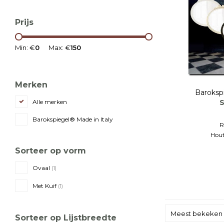
Prijs
Min: €
0
Max: €
150
Merken
Baroksp
S
Alle merken
Barokspiegel® Made in Italy
R
Hout
Sorteer op vorm
Ovaal
(1)
Met Kuif
(1)
Meest bekeken
Sorteer op Lijstbreedte