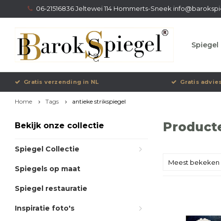
06-21516836 Jeltewei 114 Hommerts-Sneek
info@barokspi
Spiegel 
Gratis verzending in NL
Gratis advie
Home
Tags
antieke strikspiegel
Producte
Bekijk onze collectie
Spiegel Collectie
Meest bekeken
Spiegels op maat
Spiegel restauratie
Inspiratie foto's