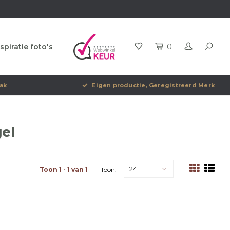
spiratie foto's
0
ak
Eigen productie, Geregistreerd Merk
el
24
Toon 1 - 1 van 1
Toon: