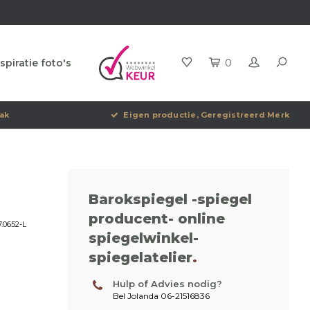
spiratie foto's
0
ak
Eigen productie, Geregistreerd Merk
Barokspiegel -spiegel
producent- online
.0652-L
spiegelwinkel-
spiegelatelier
.
Hulp of Advies nodig?
Bel Jolanda 06-21516836