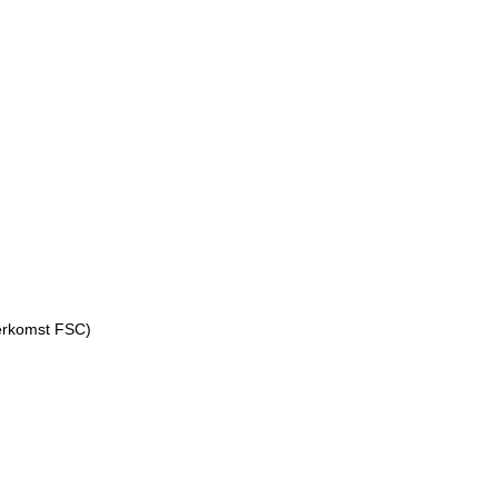
herkomst FSC)