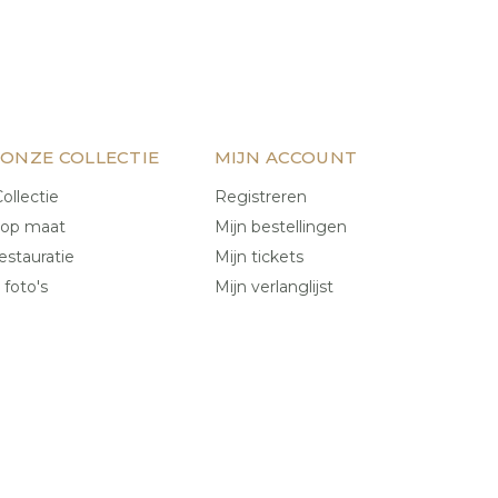
 ONZE COLLECTIE
MIJN ACCOUNT
ollectie
Registreren
 op maat
Mijn bestellingen
estauratie
Mijn tickets
 foto's
Mijn verlanglijst