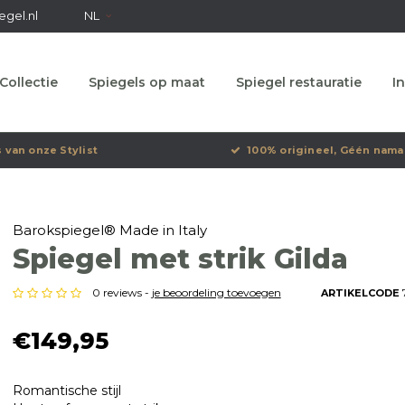
egel.nl
NL
Collectie
Spiegels op maat
Spiegel restauratie
In
s van onze Stylist
100% origineel, Géén nama
Barokspiegel® Made in Italy
Spiegel met strik Gilda
0 reviews -
je beoordeling toevoegen
ARTIKELCODE
7
€149,95
Romantische stijl