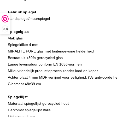
Gebruik spiegel
wandspiegel/muurspiegel
9,8
Spiegelglas
Vlak glas
Spiegeldikte 4 mm
MIRALITE PURE glas met buitengewone helderheid
Bestaat uit +30% gerecycled glas
Lange levensduur conform EN 1036-normen
Milieuvriendelijk productieproces zonder lood en koper
Achter plaat 4 mm MDF verlijmd voor veiligheid. (Verantwoorde 
Glasmaat 48x39 cm
Spiegellijst
Materiaal spiegellijst gerecycled hout
Herkomst spiegellijst Italië
Lijst diepte 4 cm