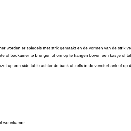
udsher worden er spiegels met strik gemaakt en de vormen van de strik v
imte of badkamer te brengen of om op te hangen boven een kastje of tafe
t op een side table achter de bank of zelfs in de vensterbank of op d
l of woonkamer