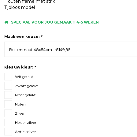
Houten frame met strik
Tijdloos model
SPECIAAL VOOR JOU GEMAAKT! 4-5 WEKEN
Maak een keuze:
*
Buitenmaat 48x54cm - €149,95
Kies uw kleur:
*
Wit gelakt
Zwart gelakt
Ivoor gelakt
Noten
Zilver
Helder zilver
Antiekzilver