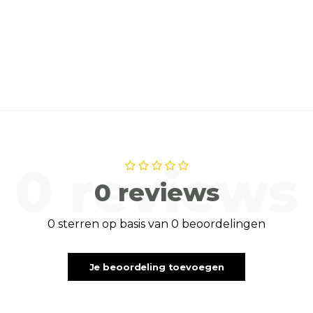
0 reviews
0 reviews
0 sterren op basis van 0 beoordelingen
Je beoordeling toevoegen