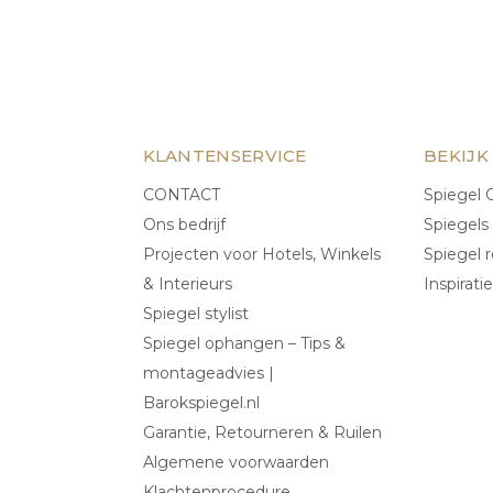
KLANTENSERVICE
BEKIJK
CONTACT
Spiegel C
Ons bedrijf
Spiegels
Projecten voor Hotels, Winkels
Spiegel r
& Interieurs
Inspiratie
Spiegel stylist
Spiegel ophangen – Tips &
montageadvies |
Barokspiegel.nl
Garantie, Retourneren & Ruilen
Algemene voorwaarden
Klachtenprocedure