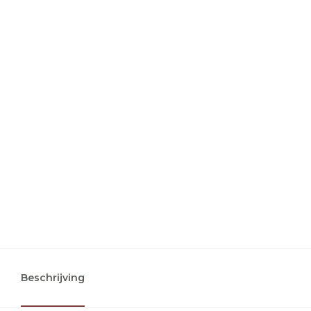
Beschrijving