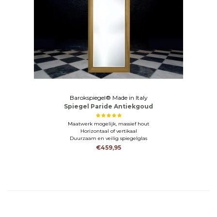
Barokspiegel® Made in Italy
Spiegel Paride Antiekgoud
Maatwerk mogelijk, massief hout
Horizontaal of vertikaal
Duurzaam en veilig spiegelglas
€459,95