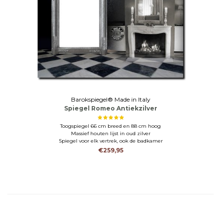
Barokspiegel® Made in Italy
Spiegel Romeo Antiekzilver
Toogspiegel 66 cm breed en 88 cm hoog
Massief houten lijst in oud zilver
Spiegel voor elk vertrek, ook de badkamer
€259,95