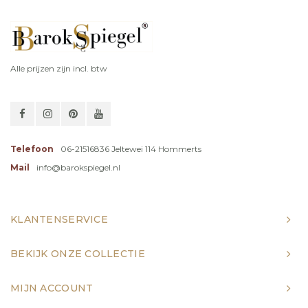
Alle prijzen zijn incl. btw
Telefoon
06-21516836 Jeltewei 114 Hommerts
Mail
info@barokspiegel.nl
KLANTENSERVICE
BEKIJK ONZE COLLECTIE
MIJN ACCOUNT