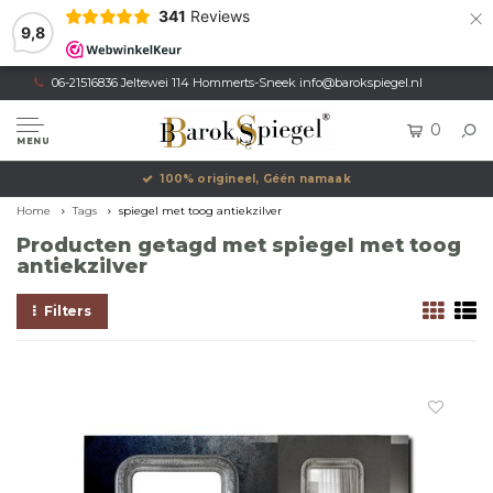
×
341
Reviews
9,8
06-21516836 Jeltewei 114 Hommerts-Sneek
info@barokspiegel.nl
0
MENU
100% origineel, Géén namaak
Home
Tags
spiegel met toog antiekzilver
Producten getagd met spiegel met toog
antiekzilver
Filters