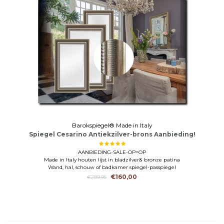
Barokspiegel® Made in Italy
Spiegel Cesarino Antiekzilver-brons Aanbieding!
AANBIEDING-SALE-OP=OP
Made in Italy houten lijst in bladzilver& bronze patina
Wand, hal, schouw of badkamer spiegel-passpiegel
€160,00
€289,95