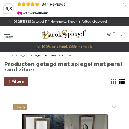
×
341
Reviews
9,8
06-21516836 Jeltewei 114 Hommerts-Sneek
info@barokspiegel.nl
0
MENU
100% origineel, Géén namaak
Home
Tags
spiegel met parel rand zilver
Producten getagd met spiegel met parel
rand zilver
Filters
-45%