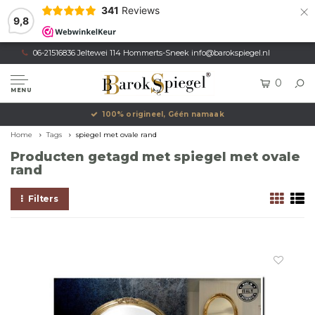
×
341
Reviews
9,8
06-21516836 Jeltewei 114 Hommerts-Sneek
info@barokspiegel.nl
0
MENU
100% origineel, Géén namaak
Home
Tags
spiegel met ovale rand
Producten getagd met spiegel met ovale
rand
Filters