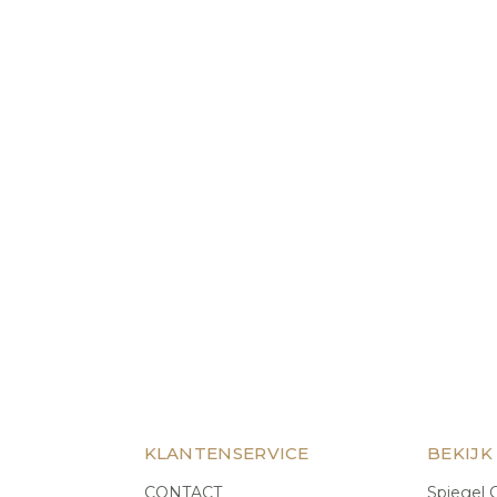
KLANTENSERVICE
BEKIJK
CONTACT
Spiegel C