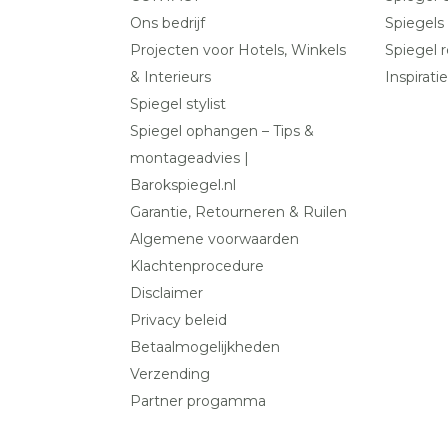
Ons bedrijf
Spiegels
Projecten voor Hotels, Winkels
Spiegel r
& Interieurs
Inspiratie
Spiegel stylist
Spiegel ophangen – Tips &
montageadvies |
Barokspiegel.nl
Garantie, Retourneren & Ruilen
Algemene voorwaarden
Klachtenprocedure
Disclaimer
Privacy beleid
Betaalmogelijkheden
Verzending
Partner progamma