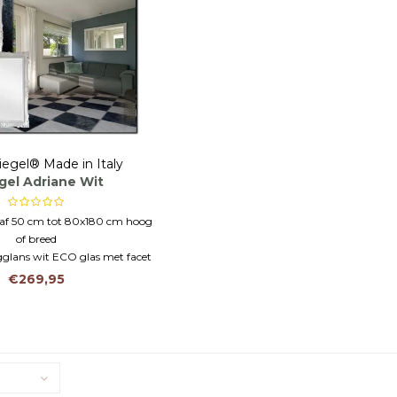
iegel® Made in Italy
gel Adriane Wit
af 50 cm tot 80x180 cm hoog
of breed
gglans wit ECO glas met facet
rand
€269,95
spiegel, wand, schouw of
adkamerspiegel