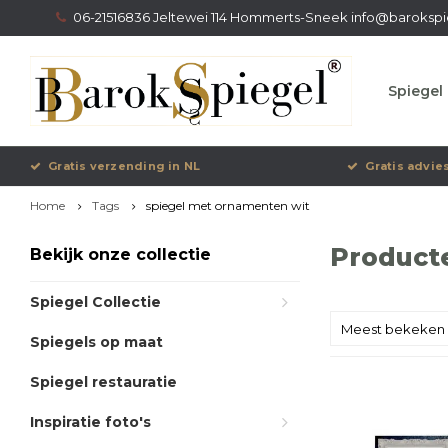
06-21516836 Jeltewei 114 Hommerts-Sneek
info@barokspi
Spiegel 
Gratis verzending in NL
Gratis advie
Home
Tags
spiegel met ornamenten wit
Product
Bekijk onze collectie
Spiegel Collectie
Meest bekeken
Spiegels op maat
Spiegel restauratie
Inspiratie foto's