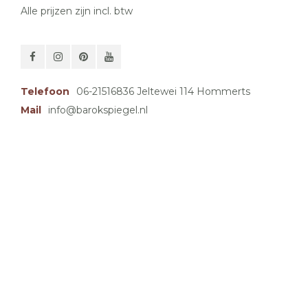
Alle prijzen zijn incl. btw
Telefoon
06-21516836 Jeltewei 114 Hommerts
Mail
info@barokspiegel.nl