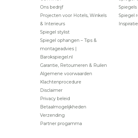
Ons bedrijf
Spiegels
Projecten voor Hotels, Winkels
Spiegel r
& Interieurs
Inspiratie
Spiegel stylist
Spiegel ophangen – Tips &
montageadvies |
Barokspiegel.nl
Garantie, Retourneren & Ruilen
Algemene voorwaarden
Klachtenprocedure
Disclaimer
Privacy beleid
Betaalmogelijkheden
Verzending
Partner progamma