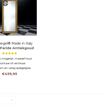
iegel® Made in Italy
 Paride Antiekgoud
 mogelijk, massief hout
zontaal of vertikaal
 en veilig spiegelglas
€459,95