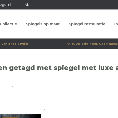
egel.nl
NL
Collectie
Spiegels op maat
Spiegel restauratie
In
s van onze Stylist
100% origineel, Géén nama
en getagd met spiegel met luxe 