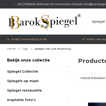
06-21516836 Jeltewei 114 Hommerts-Sneek
info@barokspi
Spiegel 
Gratis verzending in NL
Gratis advie
Home
Tags
spiegel met luxe afwerking
Product
Bekijk onze collectie
Spiegel Collectie
Meest bekeken
Spiegels op maat
Spiegel restauratie
Inspiratie foto's