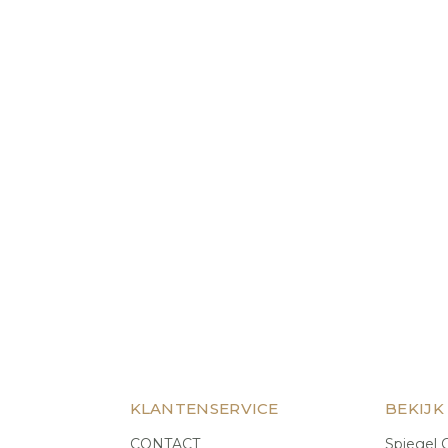
KLANTENSERVICE
BEKIJK
CONTACT
Spiegel C