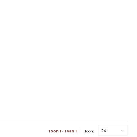
24
Toon 1 - 1 van 1
Toon: