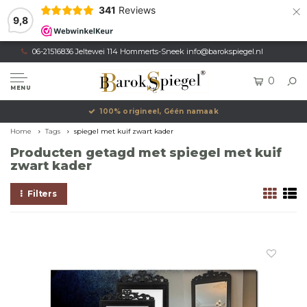
×
341
Reviews
9,8
06-21516836 Jeltewei 114 Hommerts-Sneek
info@barokspiegel.nl
0
MENU
100% origineel, Géén namaak
Home
Tags
spiegel met kuif zwart kader
Producten getagd met spiegel met kuif
zwart kader
Filters