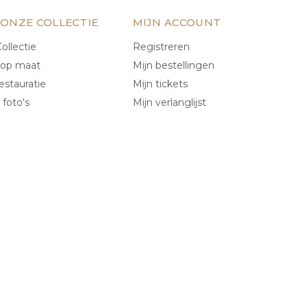
 ONZE COLLECTIE
MIJN ACCOUNT
ollectie
Registreren
 op maat
Mijn bestellingen
estauratie
Mijn tickets
 foto's
Mijn verlanglijst