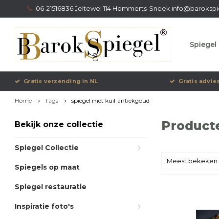
06-21516836 Jeltewei 114 Hommerts-Sneek
info@barokspi
Spiegel 
Gratis verzending in NL
Gratis advie
Home
Tags
spiegel met kuif antiekgoud
Product
Bekijk onze collectie
Spiegel Collectie
Meest bekeken
Spiegels op maat
Spiegel restauratie
Inspiratie foto's