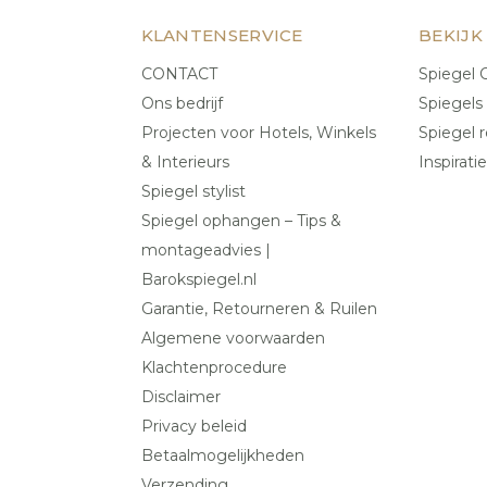
KLANTENSERVICE
BEKIJK
CONTACT
Spiegel C
Ons bedrijf
Spiegels
Projecten voor Hotels, Winkels
Spiegel r
& Interieurs
Inspiratie
Spiegel stylist
Spiegel ophangen – Tips &
montageadvies |
Barokspiegel.nl
Garantie, Retourneren & Ruilen
Algemene voorwaarden
Klachtenprocedure
Disclaimer
Privacy beleid
Betaalmogelijkheden
Verzending