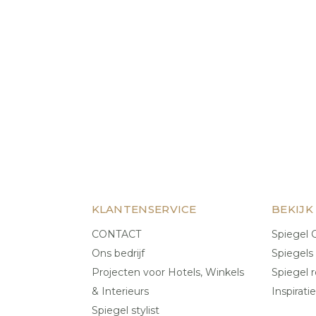
KLANTENSERVICE
BEKIJK
CONTACT
Spiegel C
Ons bedrijf
Spiegels
Projecten voor Hotels, Winkels
Spiegel r
& Interieurs
Inspiratie
Spiegel stylist