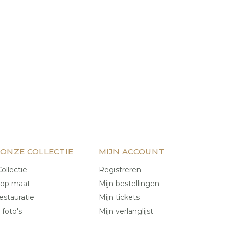
 ONZE COLLECTIE
MIJN ACCOUNT
ollectie
Registreren
 op maat
Mijn bestellingen
estauratie
Mijn tickets
 foto's
Mijn verlanglijst