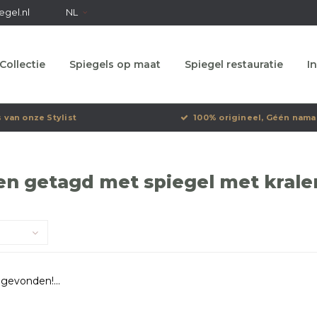
egel.nl
NL
Collectie
Spiegels op maat
Spiegel restauratie
In
s van onze Stylist
100% origineel, Géén nama
en getagd met spiegel met kral
gevonden!...