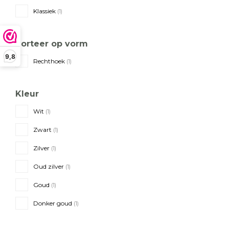
Klassiek
(1)
Sorteer op vorm
9,8
Rechthoek
(1)
Kleur
Wit
(1)
Zwart
(1)
Zilver
(1)
Oud zilver
(1)
Goud
(1)
Donker goud
(1)