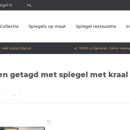
egel.nl
NL
Collectie
Spiegels op maat
Spiegel restauratie
In
s van onze Stylist
100% origineel, Géén nama
n getagd met spiegel met kraal 