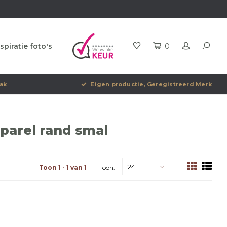
spiratie foto's
0
ak
Eigen productie, Geregistreerd Merk
parel rand smal
24
Toon 1 - 1 van 1
Toon: