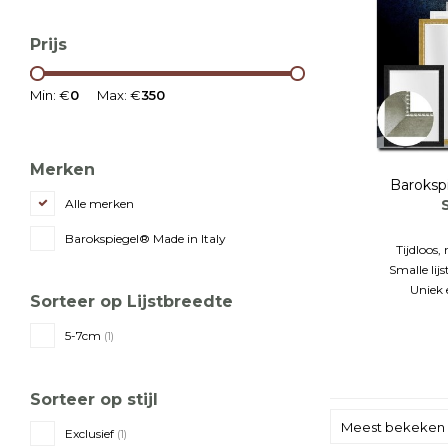
Prijs
Min: €
0
Max: €
350
Merken
Baroksp
Alle merken
Barokspiegel® Made in Italy
Tijdloos,
Smalle lijs
Uniek 
Sorteer op Lijstbreedte
5-7cm
(1)
Sorteer op stijl
Meest bekeken
Exclusief
(1)