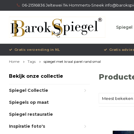
06-21516836 Jeltewei 114 Hommerts-Sneek
info@barokspi
Spiegel 
Gratis verzending in NL
Gratis advie
Home
Tags
spiegel met kraal parel rand smal
Producte
Bekijk onze collectie
Spiegel Collectie
Meest bekeken
Spiegels op maat
Spiegel restauratie
Inspiratie foto's