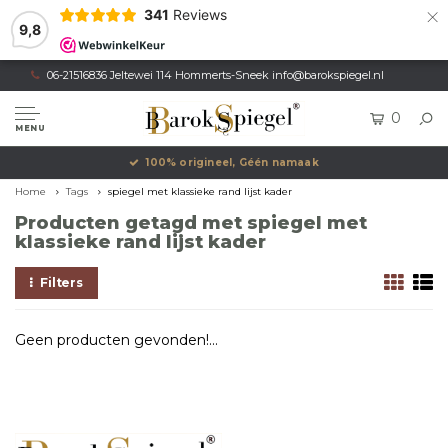
×
341
Reviews
9,8
06-21516836 Jeltewei 114 Hommerts-Sneek
info@barokspiegel.nl
0
MENU
100% origineel, Géén namaak
Home
Tags
spiegel met klassieke rand lijst kader
Producten getagd met spiegel met
klassieke rand lijst kader
Filters
Geen producten gevonden!...