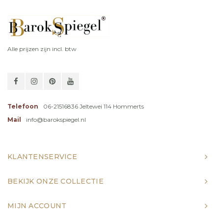
Alle prijzen zijn incl. btw
Telefoon
06-21516836 Jeltewei 114 Hommerts
Mail
info@barokspiegel.nl
KLANTENSERVICE
BEKIJK ONZE COLLECTIE
MIJN ACCOUNT