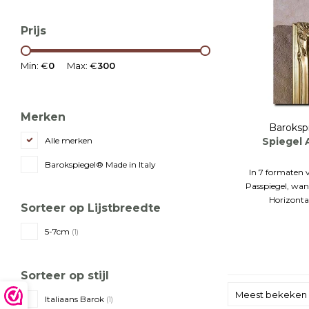
Prijs
Min: €
0
Max: €
300
Merken
Baroksp
Spiegel 
Alle merken
Barokspiegel® Made in Italy
In 7 formaten 
Passpiegel, wa
Horizonta
Sorteer op Lijstbreedte
5-7cm
(1)
Sorteer op stijl
Meest bekeken
Italiaans Barok
(1)