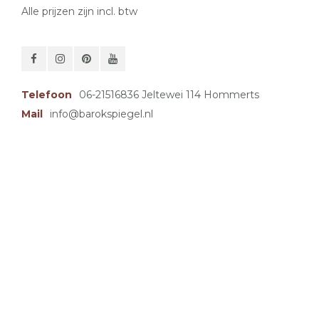
Alle prijzen zijn incl. btw
Telefoon
06-21516836 Jeltewei 114 Hommerts
Mail
info@barokspiegel.nl