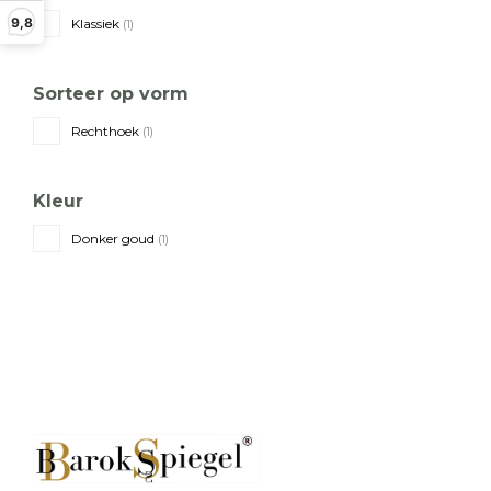
9,8
Klassiek
(1)
Sorteer op vorm
Rechthoek
(1)
Kleur
Donker goud
(1)