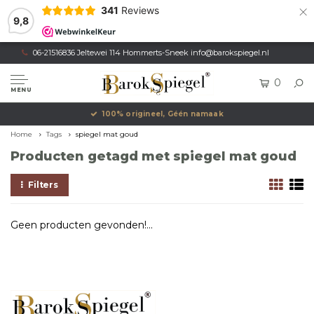
×
341
Reviews
9,8
06-21516836 Jeltewei 114 Hommerts-Sneek
info@barokspiegel.nl
0
MENU
100% origineel, Géén namaak
Home
Tags
spiegel mat goud
Producten getagd met spiegel mat goud
Filters
Geen producten gevonden!...