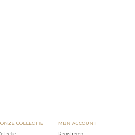
 ONZE COLLECTIE
MIJN ACCOUNT
ollectie
Registreren