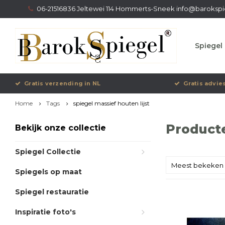
06-21516836 Jeltewei 114 Hommerts-Sneek
info@barokspi
Spiegel 
Gratis verzending in NL
Gratis advie
Home
Tags
spiegel massief houten lijst
Producte
Bekijk onze collectie
Spiegel Collectie
Meest bekeken
Spiegels op maat
Spiegel restauratie
Inspiratie foto's