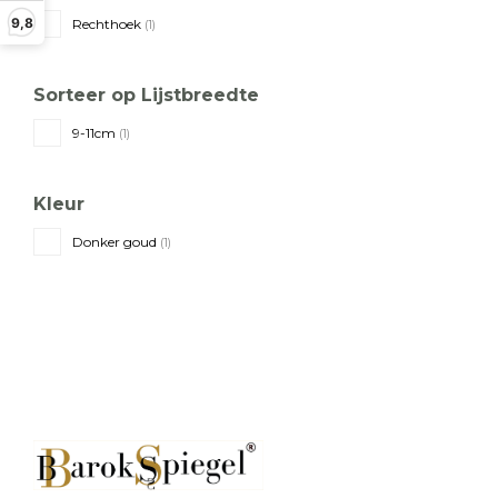
9,8
Rechthoek
(1)
Sorteer op Lijstbreedte
9-11cm
(1)
Kleur
Donker goud
(1)