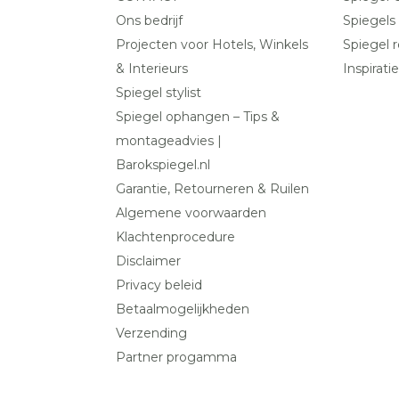
Ons bedrijf
Spiegels
Projecten voor Hotels, Winkels
Spiegel r
& Interieurs
Inspiratie
Spiegel stylist
Spiegel ophangen – Tips &
montageadvies |
Barokspiegel.nl
Garantie, Retourneren & Ruilen
Algemene voorwaarden
Klachtenprocedure
Disclaimer
Privacy beleid
Betaalmogelijkheden
Verzending
Partner progamma