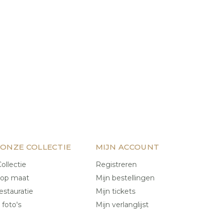
 ONZE COLLECTIE
MIJN ACCOUNT
ollectie
Registreren
 op maat
Mijn bestellingen
estauratie
Mijn tickets
 foto's
Mijn verlanglijst