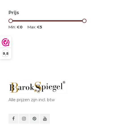
Prijs
Min: €
0
Max: €
5
9,8
Alle prijzen zijn incl. btw