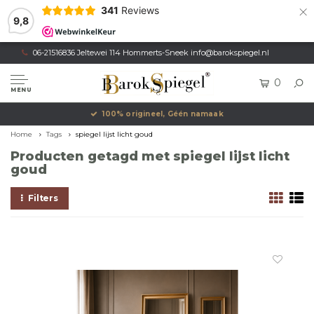
×
341
Reviews
9,8
06-21516836 Jeltewei 114 Hommerts-Sneek
info@barokspiegel.nl
0
MENU
100% origineel, Géén namaak
Home
Tags
spiegel lijst licht goud
Producten getagd met spiegel lijst licht
goud
Filters