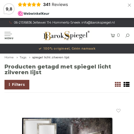
×
341
Reviews
9,8
06-21516836 Jeltewei 114 Hommerts-Sneek
info@barokspiegel.nl
0
MENU
100% origineel, Géén namaak
Home
Tags
spiegel licht zilveren lijst
Producten getagd met spiegel licht
zilveren lijst
Filters