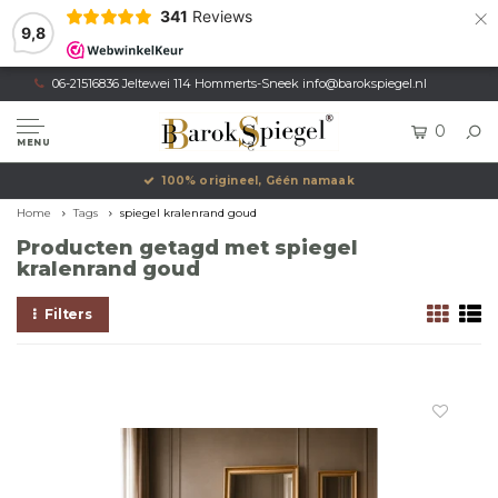
×
341
Reviews
9,8
06-21516836 Jeltewei 114 Hommerts-Sneek
info@barokspiegel.nl
0
MENU
100% origineel, Géén namaak
Home
Tags
spiegel kralenrand goud
Producten getagd met spiegel
kralenrand goud
Filters