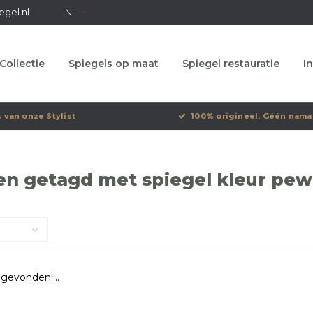
egel.nl
NL
Collectie
Spiegels op maat
Spiegel restauratie
In
s van onze Stylist
100% origineel, Géén nama
n getagd met spiegel kleur pewt
gevonden!...