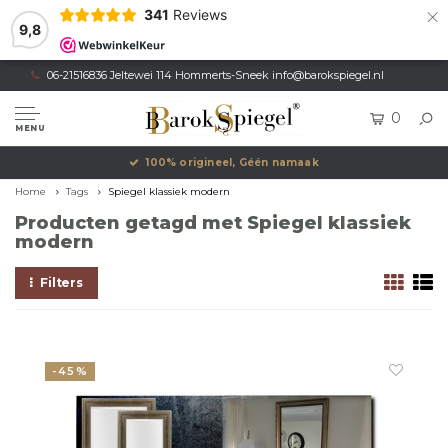
×
341
Reviews
9,8
06-21516836 Jeltewei 114 Hommerts-Sneek
info@barokspiegel.nl
0
MENU
100% origineel, Géén namaak
Home
Tags
Spiegel klassiek modern
Producten getagd met Spiegel klassiek
modern
Filters
-45%