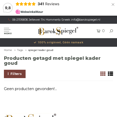
×
341
Reviews
9,8
06-21516836 Jeltewei 114 Hommerts-Sneek
info@barokspiegel.nl
0
MENU
100% origineel, Géén namaak
Home
Tags
spiegel kader goud
Producten getagd met spiegel kader
goud
Filters
Geen producten gevonden!...