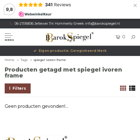
×
341
Reviews
9,8
06-21516836 Jeltewei 114 Hommerts-Sneek
info@barokspiegel.nl
0
MENU
Eigen productie, Geregistreerd Merk
Home
Tags
spiegel ivoren frame
Producten getagd met spiegel ivoren
frame
Filters
Geen producten gevonden!...