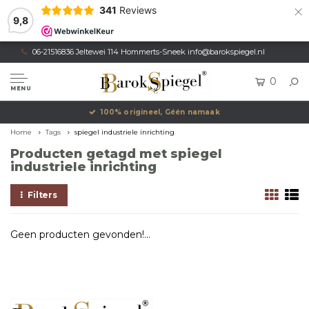
×
341
Reviews
9,8
06-21516836 Jeltewei 114 Hommerts-Sneek
info@barokspiegel.nl
0
MENU
100% origineel, Géén namaak
Home
Tags
spiegel industriele inrichting
Producten getagd met spiegel
industriele inrichting
Filters
Geen producten gevonden!...