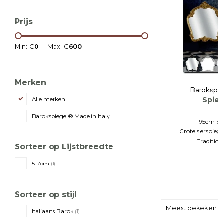
Prijs
Min: €
0
Max: €
600
Merken
Baroksp
Spi
Alle merken
Barokspiegel® Made in Italy
95cm 
Grote sierspie
Traditi
Sorteer op Lijstbreedte
5-7cm
(1)
Sorteer op stijl
Meest bekeken
Italiaans Barok
(1)