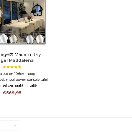
iegel® Made in Italy
egel Maddalena
breed en 106cm hoog
gel, mooi boven console tafel
oneel gemaakt in Italië
€569,95