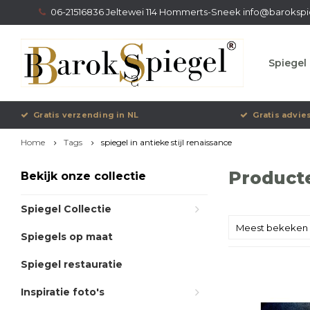
06-21516836 Jeltewei 114 Hommerts-Sneek
info@barokspi
Spiegel 
Gratis verzending in NL
Gratis advie
Home
Tags
spiegel in antieke stijl renaissance
Producte
Bekijk onze collectie
Spiegel Collectie
Meest bekeken
Spiegels op maat
Spiegel restauratie
Inspiratie foto's