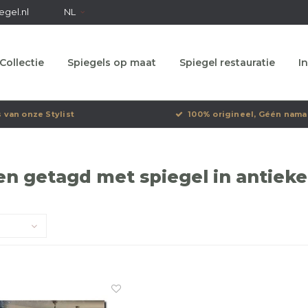
egel.nl
NL
Collectie
Spiegels op maat
Spiegel restauratie
In
s van onze Stylist
100% origineel, Géén nama
n getagd met spiegel in antieke 