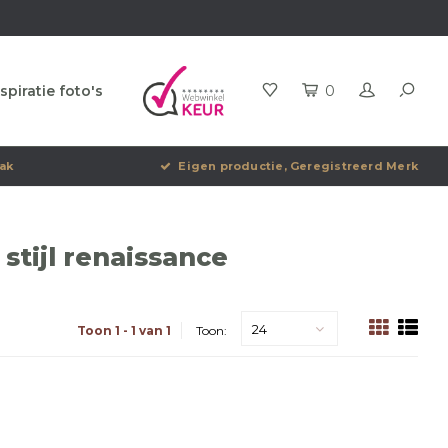
spiratie foto's
0
ak
Eigen productie, Geregistreerd Merk
stijl renaissance
24
Toon 1 - 1 van 1
Toon: