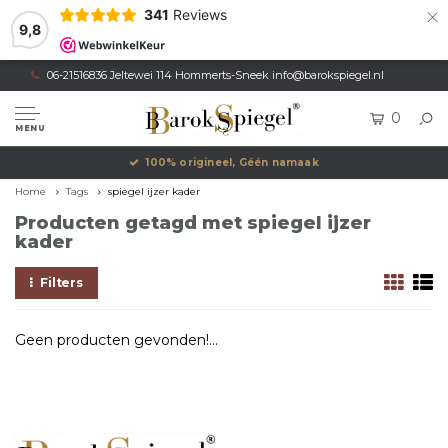
×
341
Reviews
9,8
06-21516836 Jeltewei 114 Hommerts-Sneek
info@barokspiegel.nl
0
MENU
100% origineel, Géén namaak
Home
Tags
spiegel ijzer kader
Producten getagd met spiegel ijzer
kader
Filters
Geen producten gevonden!...