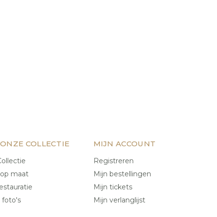
 ONZE COLLECTIE
MIJN ACCOUNT
ollectie
Registreren
 op maat
Mijn bestellingen
estauratie
Mijn tickets
 foto's
Mijn verlanglijst