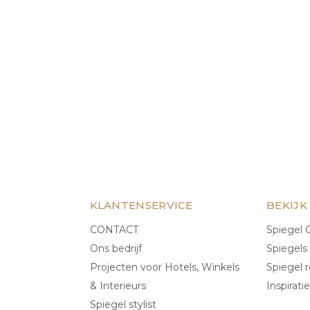
KLANTENSERVICE
BEKIJK
CONTACT
Spiegel C
Ons bedrijf
Spiegels
Projecten voor Hotels, Winkels
Spiegel r
& Interieurs
Inspiratie
Spiegel stylist