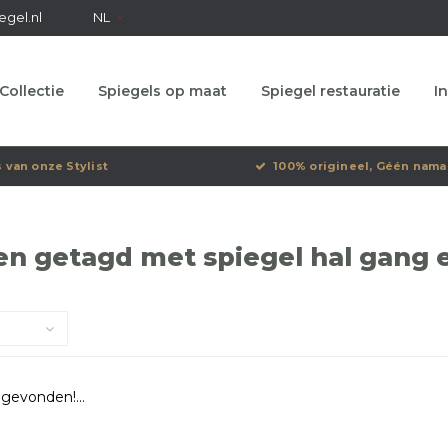
egel.nl
NL
Collectie
Spiegels op maat
Spiegel restauratie
In
s van onze Stylist
100% origineel, Géén nama
n getagd met spiegel hal gang 
gevonden!...