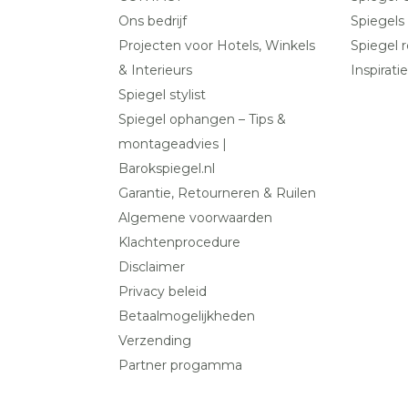
Ons bedrijf
Spiegels
Projecten voor Hotels, Winkels
Spiegel r
& Interieurs
Inspiratie
Spiegel stylist
Spiegel ophangen – Tips &
montageadvies |
Barokspiegel.nl
Garantie, Retourneren & Ruilen
Algemene voorwaarden
Klachtenprocedure
Disclaimer
Privacy beleid
Betaalmogelijkheden
Verzending
Partner progamma