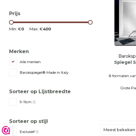
Prijs
Min: €
0
Max: €
400
Merken
Baroksp
Spiegel 
Alle merken
Barokspiegel® Made in Italy
8 formaten van
Grote Pa
Sorteer op Lijstbreedte
Uniek karakter 
9-11cm
(1)
Sorteer op stijl
Meest bekeken
Exclusief
(1)