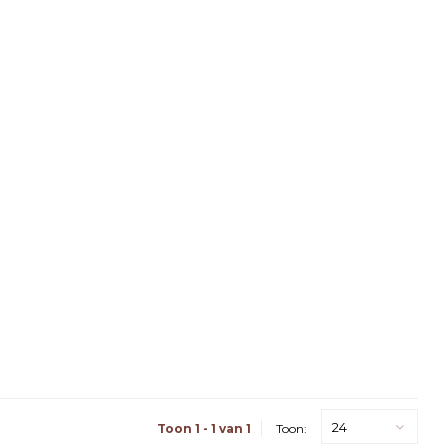
24
Toon 1 - 1 van 1
Toon: