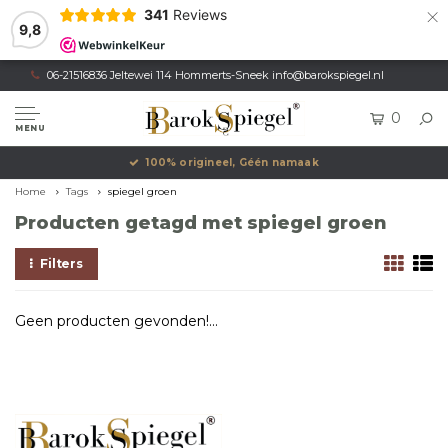
×
341
Reviews
9,8
06-21516836 Jeltewei 114 Hommerts-Sneek
info@barokspiegel.nl
0
MENU
100% origineel, Géén namaak
Home
Tags
spiegel groen
Producten getagd met spiegel groen
Filters
Geen producten gevonden!...