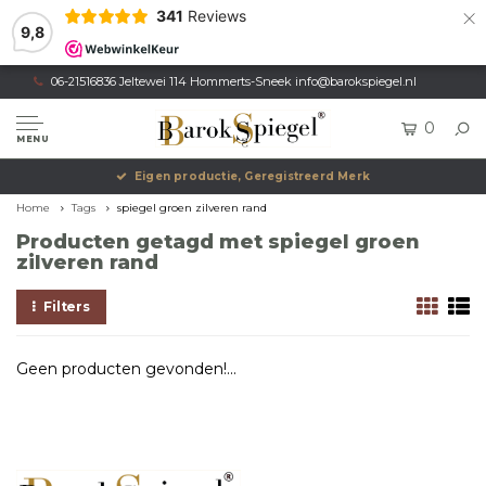
×
341
Reviews
9,8
06-21516836 Jeltewei 114 Hommerts-Sneek
info@barokspiegel.nl
0
MENU
Eigen productie, Geregistreerd Merk
Home
Tags
spiegel groen zilveren rand
Producten getagd met spiegel groen
zilveren rand
Filters
Geen producten gevonden!...