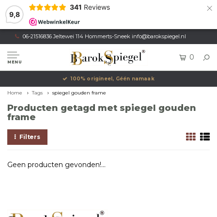
×
341
Reviews
9,8
06-21516836 Jeltewei 114 Hommerts-Sneek
info@barokspiegel.nl
0
MENU
100% origineel, Géén namaak
Home
Tags
spiegel gouden frame
Producten getagd met spiegel gouden
frame
Filters
Geen producten gevonden!...