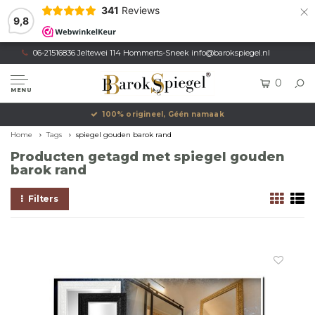
×
341
Reviews
9,8
06-21516836 Jeltewei 114 Hommerts-Sneek
info@barokspiegel.nl
0
MENU
100% origineel, Géén namaak
Home
Tags
spiegel gouden barok rand
Producten getagd met spiegel gouden
barok rand
Filters