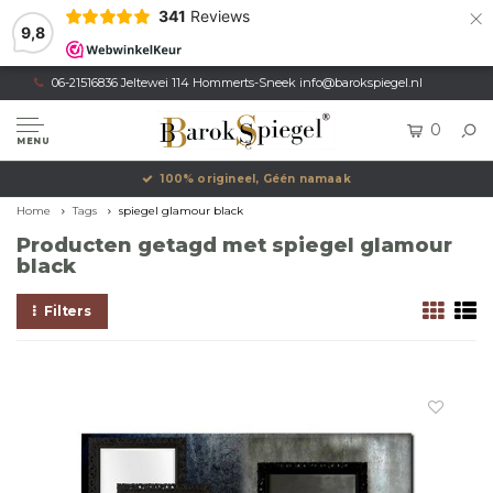
×
341
Reviews
9,8
06-21516836 Jeltewei 114 Hommerts-Sneek
info@barokspiegel.nl
0
MENU
100% origineel, Géén namaak
Home
Tags
spiegel glamour black
Producten getagd met spiegel glamour
black
Filters